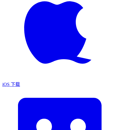
iOS 下载