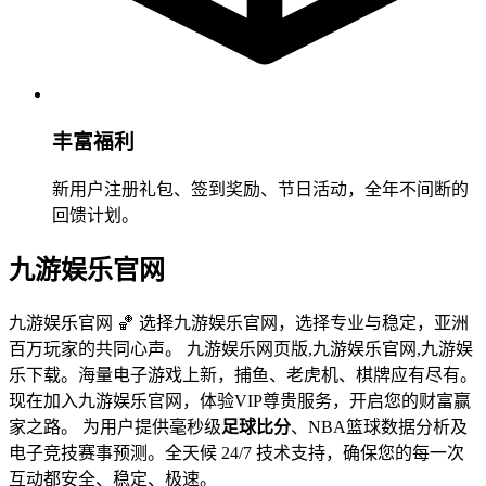
丰富福利
新用户注册礼包、签到奖励、节日活动，全年不间断的
回馈计划。
九游娱乐官网
九游娱乐官网 🏀 选择九游娱乐官网，选择专业与稳定，亚洲
百万玩家的共同心声。 九游娱乐网页版,九游娱乐官网,九游娱
乐下载。海量电子游戏上新，捕鱼、老虎机、棋牌应有尽有。
现在加入九游娱乐官网，体验VIP尊贵服务，开启您的财富赢
家之路。 为用户提供毫秒级
足球比分
、NBA篮球数据分析及
电子竞技赛事预测。全天候 24/7 技术支持，确保您的每一次
互动都安全、稳定、极速。