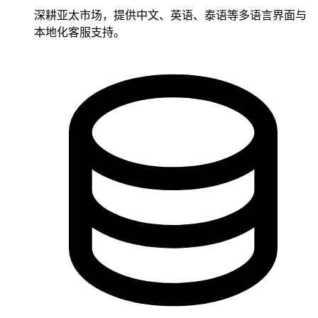
深耕亚太市场，提供中文、英语、泰语等多语言界面与
本地化客服支持。