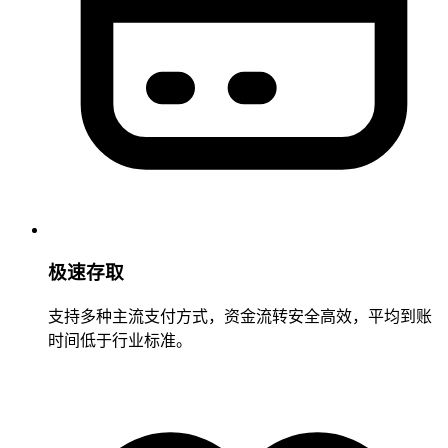
极速存取
支持多种主流支付方式，资金流转安全高效，平均到账
时间低于行业标准。