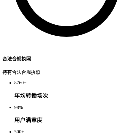
合法合规执照
持有合法合规执照
8760+
年均转播场次
98%
用户满意度
500+