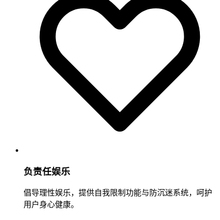
负责任娱乐
倡导理性娱乐，提供自我限制功能与防沉迷系统，呵护
用户身心健康。