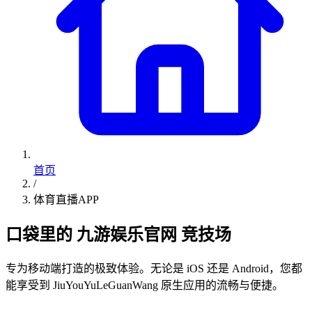
首页
/
体育直播APP
口袋里的
九游娱乐官网 竞技场
专为移动端打造的极致体验。无论是 iOS 还是 Android，您都
能享受到 JiuYouYuLeGuanWang 原生应用的流畅与便捷。