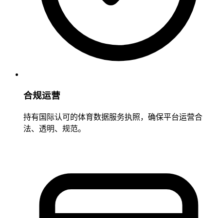
合规运营
持有国际认可的体育数据服务执照，确保平台运营合
法、透明、规范。