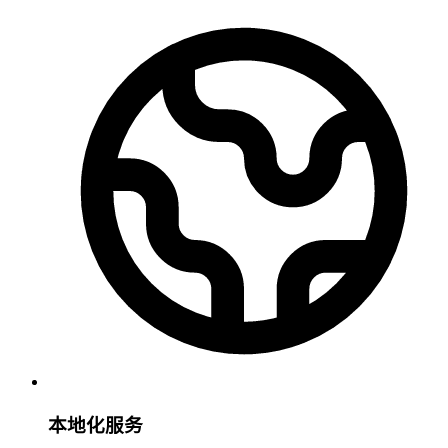
本地化服务