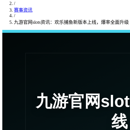
/
赛事资讯
/
九游官网slots资讯：欢乐捕鱼新版本上线，爆率全面升级