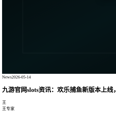
News
2026-05-14
九游官网slots资讯：欢乐捕鱼新版本上
王
王专家