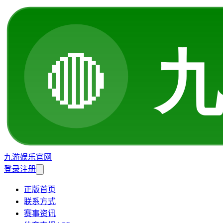
九游娱乐官网
登录
注册
正版首页
联系方式
赛事资讯